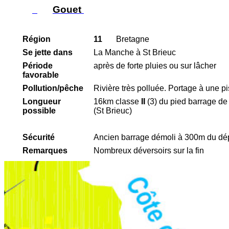
Gouet
Région
11
Bretagne
Se
jette
dans
La Manche à St Brieuc
Période
après
de forte pluies ou sur lâcher
favorable
Pollution/
pêche
Rivière très polluée. Portage à une p
Longueur
16km classe
II
(3) du pied barrage de
possible
(St Brieuc)
Sécurité
Ancien barrage démoli à 300m du dépa
Remarques
Nombreux déversoirs sur la fin