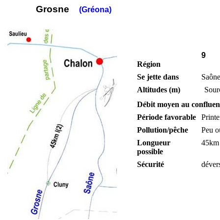
Grosne
(Gréona)
9
Région
Se jette dans
Saône
Altitudes (m)
Sour
Débit moyen au confluen
Période favorable
Print
Pollution/pêche
Peu ou
Longueur
45km 
possible
Sécurité
dévers