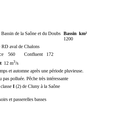
Bassin de la Saône et du Doubs
Bassin
km²
1200
 RD aval de Chalons
ce
560
Confluent
172
3
t
12 m
/s
emps et automne après une période pluvieuse.
 pas polluée. Pêche très intéressante
classe
I
(2) de Cluny à la Saône
oirs et passerelles basses