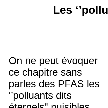
Les ‘’poll
On ne peut évoquer
ce chapitre sans
parles des PFAS
les
‘
’polluants dits
éternels" nuisibles