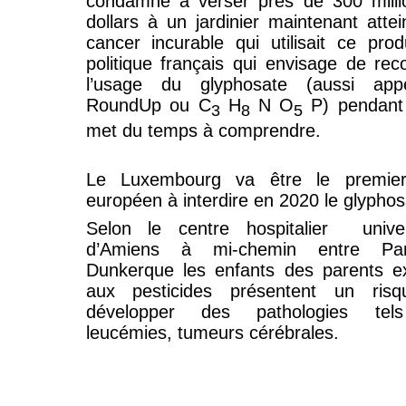
condamné à verser près de 300 milli
dollars à un jardinier maintenant attei
cancer incurable qui utilisait ce prod
politique français qui envisage de rec
l’usage du glyphosate (aussi app
RoundUp
ou C
H
N O
P) pendant
3
8
5
met du temps à comprendre.
Le Luxembourg va être le premie
européen à interdire en 2020 le glyphos
Selon le centre
hospitalier
unive
d’Amiens à mi-chemin entre Pa
Dunkerque les enfants des parents e
aux pesticides présentent un ris
développer des pathologies te
leucémies, tumeurs cérébrales.